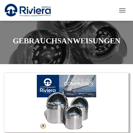
N
A
V
I
G
GEBRAUCHSANWEISUNGEN
A
T
I
O
N
U
M
S
C
H
A
L
T
E
N