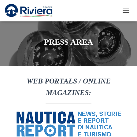
T
O
G
G
L
PRESS AREA
E
N
A
V
I
G
A
WEB PORTALS / ONLINE
T
I
MAGAZINES:
O
N