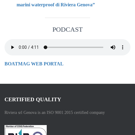
marini waterproof di Riviera Genova”
PODCAST
BOATMAG WEB PORTAL
CERTIFIED QUALITY
Riviera srl Genova is an ISO 9001:2015 certified company