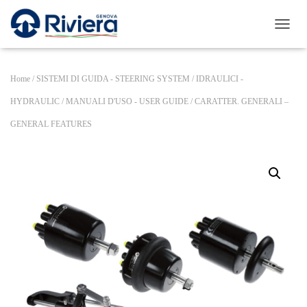
N
A
V
I
Home
/
SISTEMI DI GUIDA - STEERING SYSTEM
/
IDRAULICI -
G
A
HYDRAULIC
/
MANUALI D'USO - USER GUIDE
/ CARATTER. GENERALI –
Z
GENERAL FEATURES
I
O
N
E
T
O
G
G
L
E