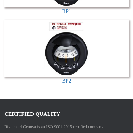
BP1
BP2
CERTIFIED QUALITY
Riviera srl Genova is an ISO 9001:2015 certified company