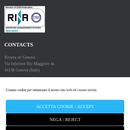
CONTACTS
Riviera srl Genova
Via Inferiore Rio Maggiore 4a
16138 Genova (Italy)
Telefono (Phone) :+39 010 83 55 286
Partita IVA (VAT Number): 00662550102
Usiamo cookie per ottimizzare il nostro sito web ed i nostri servizi.
Copyright 2009 – 2026
ACCETTA COOKIE / ACCEPT
NEGA / REJECT