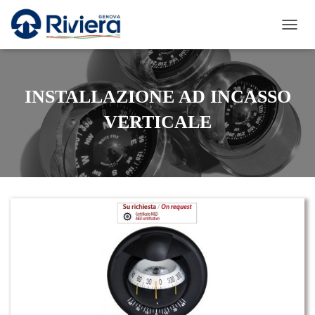
N
A
V
I
G
INSTALLAZIONE AD INCASSO
A
Z
VERTICALE
I
O
N
E
T
O
G
G
L
E