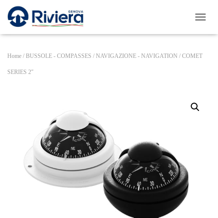
N
A
V
I
Home
/
BUSSOLE - COMPASSES
/
NAVIGAZIONE - NAVIGATION
/ COMET
G
A
SERIES 2″
Z
I
O
N
E
T
O
G
G
L
E