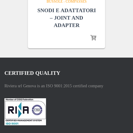
BUSSOLE - COMPASSES
SNODI E ADATTATORI
– JOINT AND
ADAPTER
CERTIFIED QUALITY
Riviera srl Genova is an ISO 9001:2015 certified company