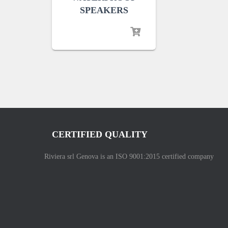
SPEAKERS
CERTIFIED QUALITY
Riviera srl Genova is an ISO 9001:2015 certified company