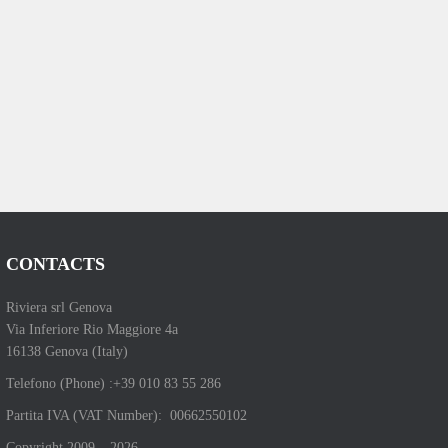
CONTACTS
Riviera srl Genova
Via Inferiore Rio Maggiore 4a
16138 Genova (Italy)
Telefono (Phone) :+39 010 83 55 286
Partita IVA (VAT Number): 00662550102
Copyright 2009 – 2026