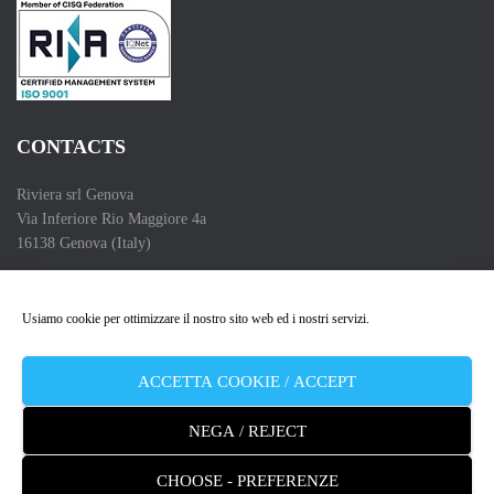
CONTACTS
Riviera srl Genova
Via Inferiore Rio Maggiore 4a
16138 Genova (Italy)
Telefono (Phone) :+39 010 83 55 286
Partita IVA (VAT Number): 00662550102
Usiamo cookie per ottimizzare il nostro sito web ed i nostri servizi.
Copyright 2009 – 2026
ACCETTA COOKIE / ACCEPT
NEGA / REJECT
CHOOSE - PREFERENZE