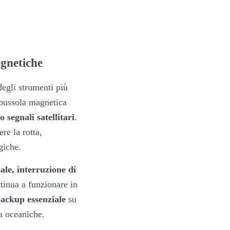
agnetiche
egli strumenti più
a bussola magnetica
segnali satellitari
.
re la rotta,
giche.
ale, interruzione di
tinua a funzionare in
backup essenziale
su
ra oceaniche.