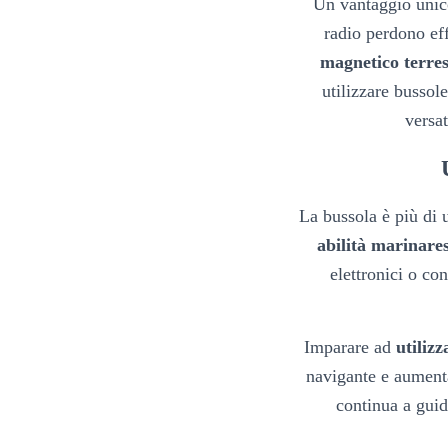
Un vantaggio unic
radio perdono eff
magnetico terres
utilizzare bussol
versat
La bussola è più di
abilità marinare
elettronici o co
Imparare ad
utiliz
navigante e aumenta
continua a guid