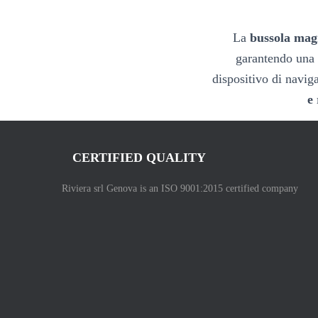
La
bussola ma
garantendo una 
dispositivo di navig
e 
CERTIFIED QUALITY
Riviera srl Genova is an ISO 9001:2015 certified company