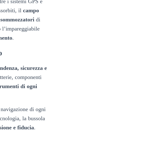
tre i sistemi GPS e
sorbiti, il
campo
e sommozzatori
di
o l’impareggiabile
amento
.
o
endenza, sicurezza e
atterie, componenti
rumenti di ogni
i navigazione di ogni
cnologia, la bussola
sione e fiducia
.