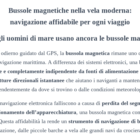
Bussole magnetiche nella vela moderna:
navigazione affidabile per ogni viaggio
li uomini di mare usano ancora le bussole m
odierno guidato dal GPS, la
bussola magnetica
rimane uno d
avigazione marittima. A differenza dei sistemi elettronici, un
e e completamente indipendente da fonti di alimentazione o 
tture direzionali istantanee
che aiutano i naviganti a mantene
endentemente da dove si trovino o dalle condizioni meteorolo
navigazione elettronica falliscono a causa di
perdita del segn
ionamento dell’apparecchiatura
, una bussola magnetica con
uesta affidabilità la rende un
strumento di navigazione di 
zione, dalle piccole barche a vela alle grandi navi da crocie