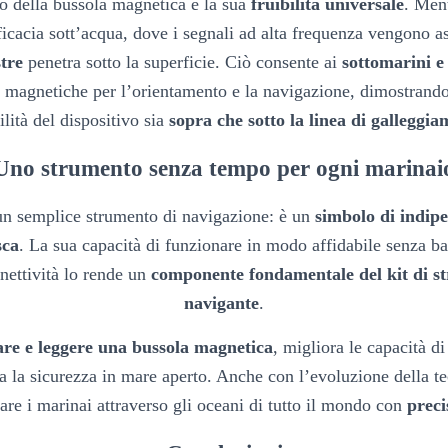
o della bussola magnetica è la sua
fruibilità universale
. Men
icacia sott’acqua, dove i segnali ad alta frequenza vengono as
tre
penetra sotto la superficie. Ciò consente ai
sottomarini 
e magnetiche per l’orientamento e la navigazione, dimostrand
ilità del dispositivo sia
sopra che sotto la linea di galleggi
Uno strumento senza tempo per ogni marinai
 un semplice strumento di navigazione: è un
simbolo di indip
sca
. La sua capacità di funzionare in modo affidabile senza b
nnettività lo rende un
componente fondamentale del kit di st
navigante
.
zare e leggere una bussola magnetica
, migliora le capacità d
 la sicurezza in mare aperto. Anche con l’evoluzione della te
are i marinai attraverso gli oceani di tutto il mondo con
preci