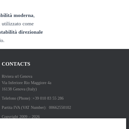
abilità moderna
,
 utilizzato come
stabilità direzionale
do.
CONTACTS
Riviera srl Genova
Via Inferiore Rio Maggiore 4a
16138 Genova (Italy)
Telefono (Phone) :+39 010 83 55 286
Partita IVA (VAT Number): 00662550102
Copyright 2009 – 2026