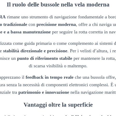
Il ruolo delle bussole nella vela moderna
ERA
rimane uno strumento di navigazione fondamentale a bordo
o tradizionale
con
precisione moderna
, offre a chi naviga 
le e a bassa manutenzione
per seguire la rotta corretta in na
lizzata come guida primaria o come complemento ai sistemi di
ce
stabilità direzionale e precisione
. Per i velisti d’altura, i r
rnisce un
punto di riferimento stabile
per mantenere la rotta
di scarsa visibilità o maltempo.
 apprezzano il
feedback in tempo reale
che una bussola offre
ura senza la necessità di componenti elettronici complessi. È
nziale tra
patrimonio e innovazione
nella navigazione marit
Vantaggi oltre la superficie