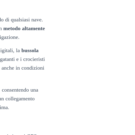
 di qualsiasi nave.
un
metodo altamente
vigazione.
gitali, la
bussola
egatanti e i crocieristi
, anche in condizioni
, consentendo una
 un collegamento
tima.