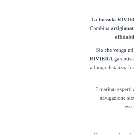
La
bussola RIVI
Combina
artigianat
affidabi
Sia che venga uti
RIVIERA
garantis
a lunga distanza, fo
I marinai esperti
navigazione sic
esse