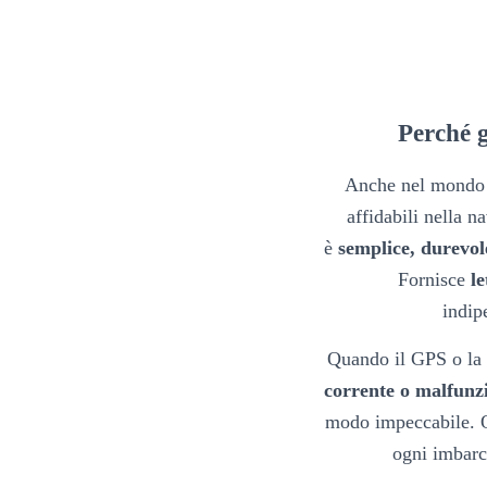
Perché g
Anche nel mondo 
affidabili nella n
è
semplice, durevol
Fornisce
le
indip
Quando il GPS o la 
corrente o malfunz
modo impeccabile. Q
ogni imbarca