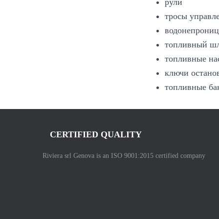
рули
тросы управл
водонепрониц
топливный ш
топливные на
ключи остано
топливные ба
CERTIFIED QUALITY
Riviera srl Genova is an ISO 9001:2015 certified company