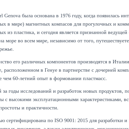
rl Genova была основана в 1976 году, когда появилась ин
вых в мире) магнитных компасов для прогулочных и комм
ых из пластика, и сегодня является признанной ведущей
а море во всем мире, независимо от того, путешествуете
режье.
ство его различных компонентов производятся в Италии
е, расположенном в Генуе в партнерстве с дочерней ком
ее чем 60-летний опыт в формовании пластмасс.
 за годы исследований и разработок новых продуктов, по
ты с высокими эксплуатационными характеристиками, вс
простоты и практичности.
тью сертифицирована по ISO 9001: 2015 для разработки и
нитных динамиков, а также электрических, механических