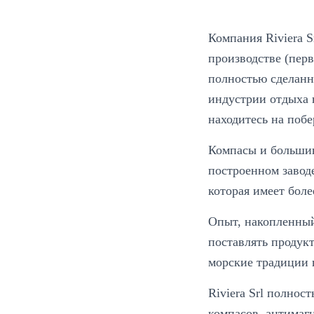
Компания Riviera S
производстве (пер
полностью сделанн
индустрии отдыха н
находитесь на побе
Компасы и большин
построенном завод
которая имеет бол
Опыт, накопленный
поставлять продук
морские традиции 
Riviera Srl полнос
компасов, антимаг