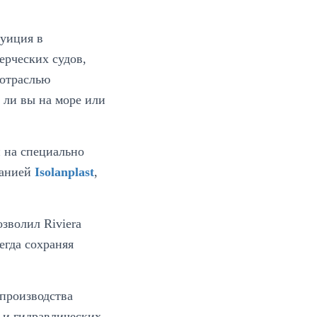
туиция в
ерческих судов,
 отраслью
 ли вы на море или
 на специально
панией
Isolanplast
,
зволил Riviera
егда сохраняя
 производства
 и гидравлических