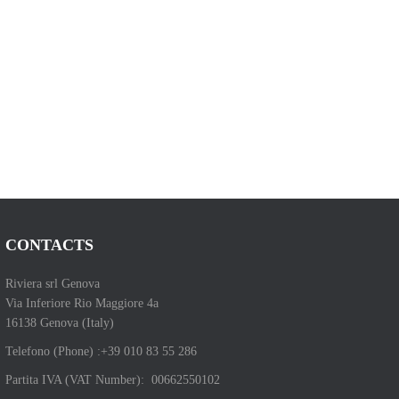
CONTACTS
Riviera srl Genova
Via Inferiore Rio Maggiore 4a
16138 Genova (Italy)
Telefono (Phone) :+39 010 83 55 286
Partita IVA (VAT Number): 00662550102