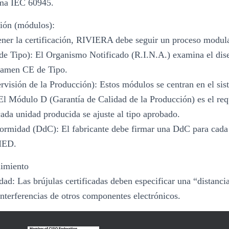
ma IEC 60945.
ción (módulos):
ener la certificación, RIVIERA debe seguir un proceso modula
 Tipo): El Organismo Notificado (R.I.N.A.) examina el dise
xamen CE de Tipo.
isión de la Producción): Estos módulos se centran en el sist
 El Módulo D (Garantía de Calidad de la Producción) es el re
cada unidad producida se ajuste al tipo aprobado.
ormidad (DdC): El fabricante debe firmar una DdC para cada
MED.
limiento
dad: Las brújulas certificadas deben especificar una “distanci
 interferencias de otros componentes electrónicos.