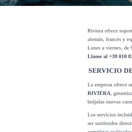
Riviera ofrece sopor
alemán, francés y esp
Lunes a viernes, de 
Llame al +39 010 8
SERVICIO D
La empresa ofrece 
RIVIERA
, garanti
brújulas nuevas cue
Los servicios inclu
ser sustituidos direc
completas realizadas