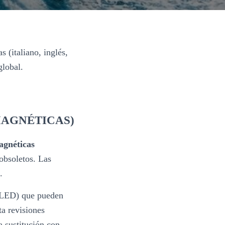
 (italiano, inglés,
global.
MAGNÉTICAS)
agnéticas
obsoletos. Las
.
, LED) que pueden
ta revisiones
a sustitución con