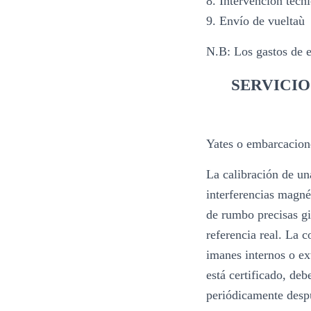
8. Intervención técn
9. Envío de vueltaù
N.B: Los gastos de e
SERVICI
Yates o embarcacion
La calibración de un
interferencias magnét
de rumbo precisas gi
referencia real. La 
imanes internos o ext
está certificado, de
periódicamente desp