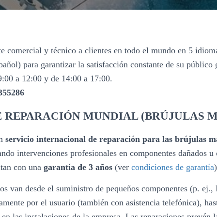
te comercial y técnico a clientes en todo el mundo en 5 idiomas
añol) para garantizar la satisfacción constante de su público 
9:00 a 12:00 y de 14:00 a 17:00.
355286
E REPARACIÓN MUNDIAL (BRÚJULAS 
un
servicio internacional de reparación para las brújulas m
zando intervenciones profesionales en componentes dañados u 
ntan con una
garantía de 3 años
(ver
condiciones de garantía
)
idos van desde el suministro de pequeños componentes (p. ej.
tamente por el usuario (también con asistencia telefónica), has
 en las instalaciones de la empresa. Las reparaciones prevén l